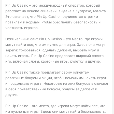
Pin Up Casino – это международный оператор, который
работает на основе лицензии, выдана в Куртрахе, Мальта.
Это означает, что Pin Up Casino подчиняется строгим
правилам и нормам, чтобы обеспечить безопасность и
честность игроков.
Официальный сайт Pin Up Casino – это место, где игроки
могут найти все, что им нужно для игры. Здесь они могут
зарегистрироваться, сделать депозит, выбрать игру и
начать играть. Pin Up Casino предлагает широкий спектр
игр, включая слоты, карточные игры, рулетку и другие.
Pin Up Casino также предлагает своим клиентам
различные бонусы и акции, чтобы помочь им начать играть
и продолжать играть. Некоторые из этих бонусов включают
в себя приветственные бонусы, бонусы за депозит и
другие.
Pin Up Casino – это место, где игроки могут найти все, что
им нужно для игры. Здесь они могут найти безопасность,