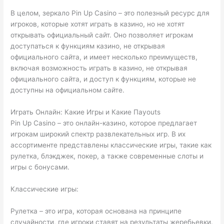
В целом, зеркало Pin Up Casino – это полезный ресурс для
игроков, которые хотят играть в казино, но не хотят
открывать официальный сайт. Оно позволяет игрокам
доступаться к функциям казино, не открывая
официального сайта, и имеет несколько преимуществ,
включая возможность играть в казино, не открывая
официального сайта, и доступ к функциям, которые не
доступны на официальном сайте.
Играть Онлайн: Какие Игры и Какие Пayouts
Pin Up Casino – это онлайн-казино, которое предлагает
игрокам широкий спектр развлекательных игр. В их
ассортименте представлены классические игры, такие как
рулетка, блэкджек, покер, а также современные слоты и
игры с бонусами.
Классические игры:
Рулетка – это игра, которая основана на принципе
случайности, где игроки ставят на результаты жеребьевки.