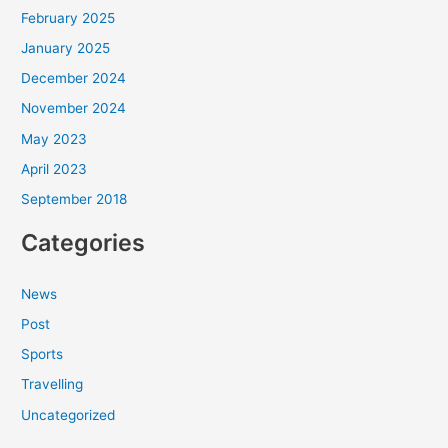
February 2025
January 2025
December 2024
November 2024
May 2023
April 2023
September 2018
Categories
News
Post
Sports
Travelling
Uncategorized